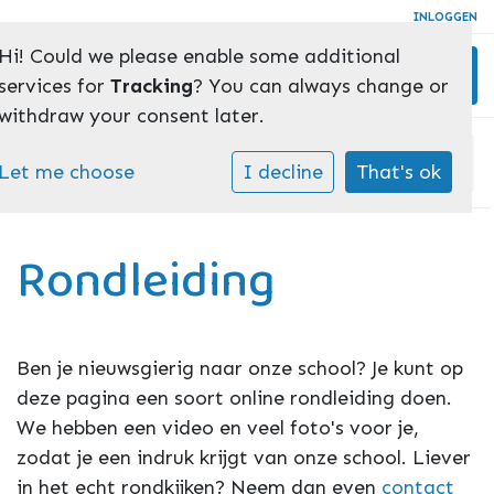
INLOGGEN
Hi! Could we please enable some additional
Toggl
services for
Tracking
? You can always change or
withdraw your consent later.
Home
»
Rondleiding
Let me choose
I decline
That's ok
Rondleiding
Ben je nieuwsgierig naar onze school? Je kunt op
deze pagina een soort online rondleiding doen.
We hebben een video en veel foto's voor je,
zodat je een indruk krijgt van onze school. Liever
in het echt rondkijken? Neem dan even
contact