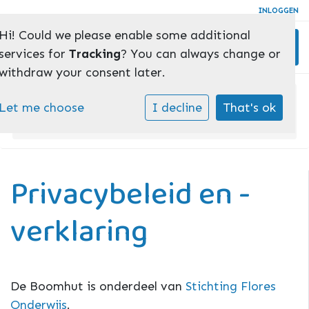
INLOGGEN
Hi! Could we please enable some additional
Toggl
services for
Tracking
? You can always change or
withdraw your consent later.
Home
»
Onze school
»
Let me choose
I decline
That's ok
Privacybeleid en -verklaring
Privacybeleid en -
verklaring
De Boomhut is onderdeel van
Stichting Flores
Onderwijs
.