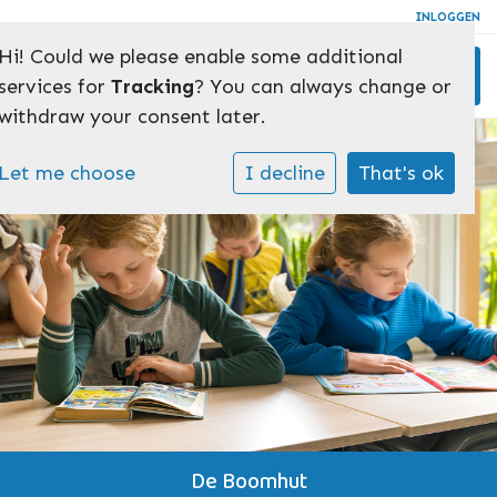
INLOGGEN
Hi! Could we please enable some additional
Toggl
services for
Tracking
? You can always change or
withdraw your consent later.
Let me choose
I decline
That's ok
De Boomhut