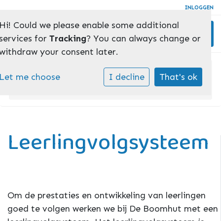
INLOGGEN
Hi! Could we please enable some additional
Toggl
services for
Tracking
? You can always change or
withdraw your consent later.
Home
»
Onderwijs
»
Let me choose
I decline
That's ok
Leerlingvolgsysteem
Leerlingvolgsysteem
Om de prestaties en ontwikkeling van leerlingen
goed te volgen werken we bij De Boomhut met een