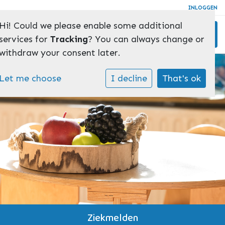
INLOGGEN
Hi! Could we please enable some additional
Toggl
services for
Tracking
? You can always change or
withdraw your consent later.
Let me choose
I decline
That's ok
Ziekmelden